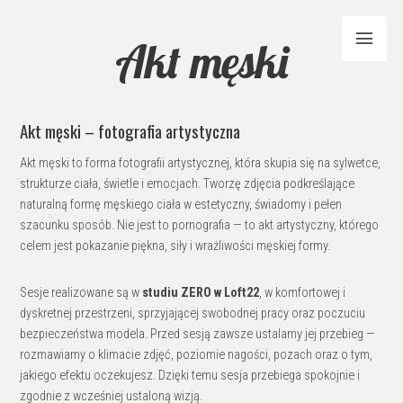
Akt męski
Akt męski – fotografia artystyczna
Akt męski to forma fotografii artystycznej, która skupia się na sylwetce,
strukturze ciała, świetle i emocjach. Tworzę zdjęcia podkreślające
naturalną formę męskiego ciała w estetyczny, świadomy i pełen
szacunku sposób. Nie jest to pornografia — to akt artystyczny, którego
celem jest pokazanie piękna, siły i wrażliwości męskiej formy.
Sesje realizowane są w
studiu ZERO w Loft22
, w komfortowej i
dyskretnej przestrzeni, sprzyjającej swobodnej pracy oraz poczuciu
bezpieczeństwa modela. Przed sesją zawsze ustalamy jej przebieg —
rozmawiamy o klimacie zdjęć, poziomie nagości, pozach oraz o tym,
jakiego efektu oczekujesz. Dzięki temu sesja przebiega spokojnie i
zgodnie z wcześniej ustaloną wizją.