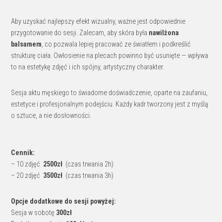
Aby uzyskać najlepszy efekt wizualny, ważne jest odpowiednie
przygotowanie do sesji. Zalecam, aby skóra była
nawilżona
balsamem
, co pozwala lepiej pracować ze światłem i podkreślić
strukturę ciała. Owłosienie na plecach powinno być usunięte — wpływa
to na estetykę zdjęć i ich spójny, artystyczny charakter.
Sesja aktu męskiego to świadome doświadczenie, oparte na zaufaniu,
estetyce i profesjonalnym podejściu. Każdy kadr tworzony jest z myślą
o sztuce, a nie dosłowności.
Cennik:
– 10 zdjęć
2500zł
(czas trwania 2h)
– 20 zdjęć
3500zł
(czas trwania 3h)
Opcje dodatkowe do sesji powyżej:
Sesja w sobotę
300zł