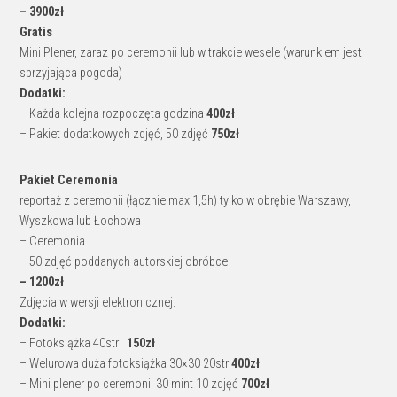
– 3900zł
Gratis
Mini Plener, zaraz po ceremonii lub w trakcie wesele (warunkiem jest
sprzyjająca pogoda)
Dodatki:
– Każda kolejna rozpoczęta godzina
400zł
– Pakiet dodatkowych zdjęć, 50 zdjęć
750zł
Pakiet Ceremonia
reportaż z ceremonii (łącznie max 1,5h) tylko w obrębie Warszawy,
Wyszkowa lub Łochowa
– Ceremonia
– 50 zdjęć poddanych autorskiej obróbce
– 1200zł
Zdjęcia w wersji elektronicznej.
Dodatki:
– Fotoksiążka 40str
150zł
– Welurowa duża fotoksiążka 30×30 20str
400zł
– Mini plener po ceremonii 30 mint 10 zdjęć
700zł