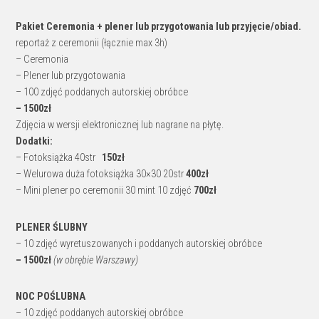
Pakiet Ceremonia + plener lub przygotowania lub przyjęcie/obiad.
reportaż z ceremonii (łącznie max 3h)
– Ceremonia
– Plener lub przygotowania
– 100 zdjęć poddanych autorskiej obróbce
– 1500zł
Zdjęcia w wersji elektronicznej lub nagrane na płytę.
Dodatki:
– Fotoksiążka 40str
150zł
– Welurowa duża fotoksiążka 30×30 20str
400zł
– Mini plener po ceremonii 30 mint 10 zdjęć
700zł
PLENER ŚLUBNY
– 10 zdjęć wyretuszowanych i poddanych autorskiej obróbce
– 1500zł
(w obrębie Warszawy)
NOC POŚLUBNA
– 10 zdjęć poddanych autorskiej obróbce